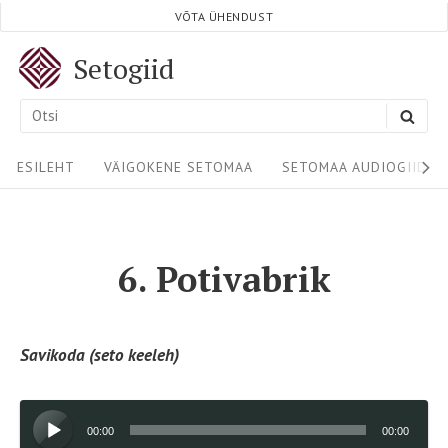
Skip
VÕTA ÜHENDUST
to
Setogiid
content
Search
SEA
for:
Site
ESILEHT
VÄIGOKENE SETOMAA
SETOMAA AUDIOGIIDID
Navigation
6. Potivabrik
Savikoda (seto keeleh)
Audioesitaja
00:00
00:00