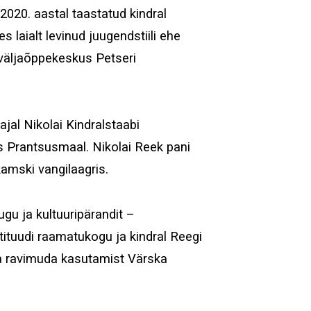
vähendamiseks
2020. aastal taastatud kindral
kasuta
laialt levinud juugendstiili ehe
nooleklahve
 väljaõppekeskus Petseri
üles/alla.
jal Nikolai Kindralstaabi
 Prantsusmaal. Nikolai Reek pani
amski vangilaagris.
gu ja kultuuripärandit –
tituudi raamatukogu ja kindral Reegi
ja ravimuda kasutamist Värska