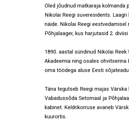
Oled jõudnud matkaraja kolmanda pin
Nikolai Reegi suveresidents. Laagri
näide.
Nikolai Reegi eestvedamisel 
Põhjalaager, kus harjutasid 2. diviis
1890. aastal sündinud Nikolai Reek 
Akadeemia ning osales ohvitserina 
oma töödega aluse Eesti sõjateadus
Täna tegutseb Reegi majas Värska k
Vabadussõda Setomaal ja Põhjalaagri
kabinet. Keldrikorruse avaneb Värs
kuurortis.