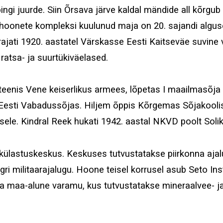
gi juurde. Siin Õrsava järve kaldal mändide all kõrgub 
 hoonete kompleksi kuulunud maja on 20. sajandi alguses 
rajati 1920. aastatel Värskasse Eesti Kaitseväe suvine
i ratsa- ja suurtükiväelased.
teenis Vene keiserlikus armees, lõpetas I maailmasõja a
Eesti Vabadussõjas. Hiljem õppis Kõrgemas Sõjakoolis
ele. Kindral Reek hukati 1942. aastal NKVD poolt Solik
ülastuskeskus. Keskuses tutvustatakse piirkonna ajalu
 militaarajalugu. Hoone teisel korrusel asub Seto Ins
ka maa-alune varamu, kus tutvustatakse mineraalvee- 