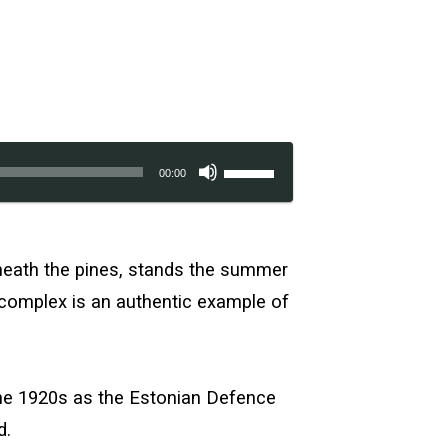
Helitugevuse
00:00
suurendamiseks
või
vähendamiseks
eneath the pines, stands the summer
kasuta
g complex is an authentic example of
nooleklahve
üles/alla.
the 1920s as the Estonian Defence
d.