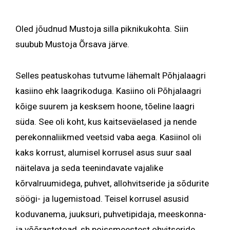
Oled jõudnud Mustoja silla piknikukohta. Siin
suubub Mustoja Õrsava järve.
Selles peatuskohas tutvume lähemalt Põhjalaagri
kasiino ehk laagrikoduga. Kasiino oli Põhjalaagri
kõige suurem ja kesksem hoone, tõeline laagri
süda. See oli koht, kus kaitseväelased ja nende
perekonnaliikmed veetsid vaba aega. Kasiinol oli
kaks korrust, alumisel korrusel asus suur saal
näitelava ja seda teenindavate vajalike
kõrvalruumidega, puhvet, allohvitseride ja sõdurite
söögi- ja lugemistoad. Teisel korrusel asusid
koduvanema, juuksuri, puhvetipidaja, meeskonna-
ja võõrastetoad, sh poissmeestest ohvitseride