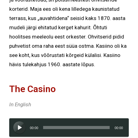
korterid. Maja ees oli kena lilledega kaunistatud
terrass, kus „auvahtidena“ seisid kaks 1870. aasta
mudeli järgi ehitatud kerget kahurit. Õhtuti
hoolitses meeleolu eest orkester. Ohvitserid pidid
puhvetist oma raha eest süüa ostma. Kasiino oli ka
see koht, kus võõrustati kõrgeid külalisi. Kasiino
hävis tulekahjus 1960. aastate lõpus.
The Casino
In English
Audioesitaja
00:00
00:00