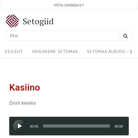
VÕTA ÜHENDUST
Setogiid
ESILEHT
VÄIGOKENE SETOMAA
SETOMAA AUDIOGIIDID
Kasiino
Eesti keeles
Audioesitaja
00:00
00:00