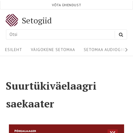
VÕTA ÜHENDUST
Setogiid
ESILEHT
VÄIGOKENE SETOMAA
SETOMAA AUDIOGIIDID
Suurtükiväelaagri
saekaater