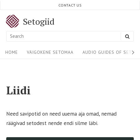
Skip
CONTACT US
to
Setogiid
content
Search
SEA
for:
Site
HOME
VÄIGOKENE SETOMAA
AUDIO GUIDES OF SETOM
Navigation
Liidi
Need savipotid on need uuema aja omad, nemad
räägivad setodest nende endi silme läbi.